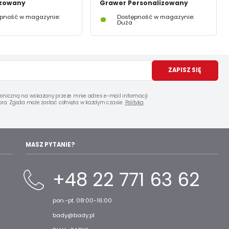
izowany
Grawer Personalizowany
pność w magazynie:
Dostępność w magazynie:
Duża
ZAPISZ SIĘ
oniczną na wskazany przeze mnie adres e-mail informacji
ra. Zgoda może zostać cofnięta w każdym czasie.
Polityka
MASZ PYTANIE?
+48 22 771 63 62
pon.-pt. 08:00-16:00
bady@bady.pl