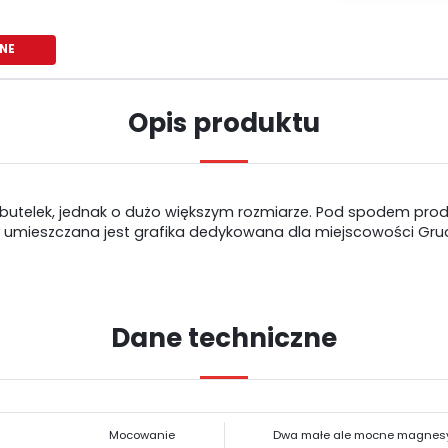
NE
Opis produktu
butelek, jednak o dużo większym rozmiarze. Pod spodem produ
a umieszczana jest grafika dedykowana dla miejscowości Grud
Dane techniczne
USTAWIENIA
Szanujemy Twoją prywatność. Możesz zmienić ustawienia cookies lub
USTAWIENIA REGIONALNE
zaakceptować je wszystkie. W dowolnym momencie możesz dokonać zmiany
Mocowanie
Dwa małe ale mocne magnes
swoich ustawień.