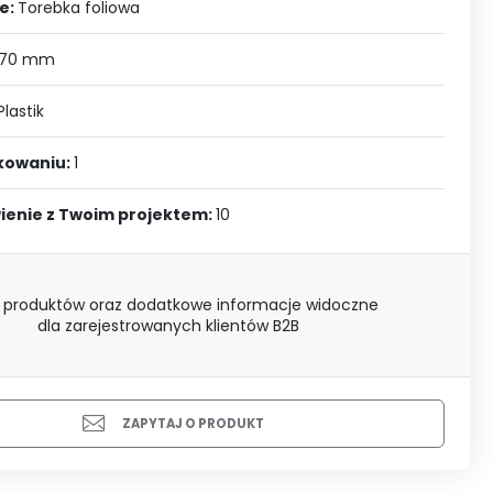
J SIĘ
e:
Torebka foliowa
 70 mm
Plastik
akowaniu:
1
ienie z Twoim projektem:
10
 produktów oraz dodatkowe informacje widoczne
dla zarejestrowanych klientów B2B
ZAPYTAJ O PRODUKT