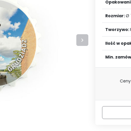
LOGUJ SIĘ
ZAREJESTRU
Opakowani
Rozmiar:
Ø
Tworzywo:
Ilość w op
Min. zamów
Ceny