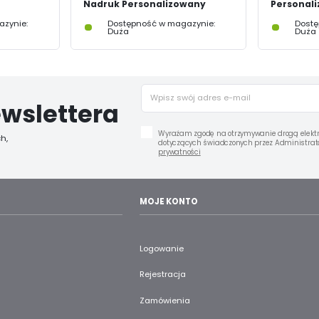
Nadruk Personalizowany
Personal
zynie:
Dostępność w magazynie:
Dostę
Duża
Duża
wslettera
Wyrażam zgodę na otrzymywanie drogą elektr
h,
dotyczących świadczonych przez Administrato
prywatności
MOJE KONTO
Logowanie
Rejestracja
Zamówienia