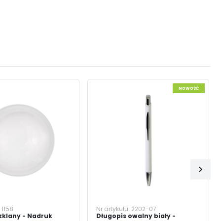
NOWOŚĆ
:
1158
Nr artykułu:
2202-07
zklany - Nadruk
Długopis owalny biały -