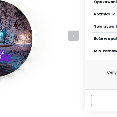
LOGUJ SIĘ
ZAREJESTRU
Opakowani
Rozmiar:
Ø
Tworzywo:
Ilość w op
Min. zamów
Ceny