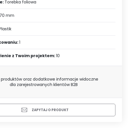
J SIĘ
e:
Torebka foliowa
 70 mm
Plastik
akowaniu:
1
ienie z Twoim projektem:
10
 produktów oraz dodatkowe informacje widoczne
dla zarejestrowanych klientów B2B
ZAPYTAJ O PRODUKT