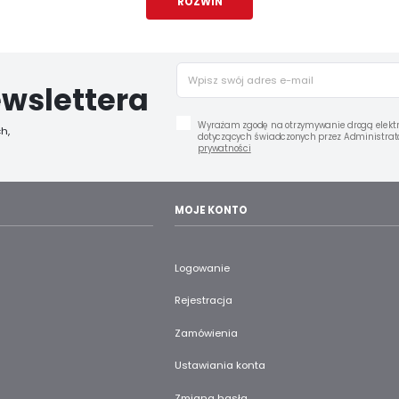
ROZWIŃ
Miasto
Iwonicz-Zdrój
wslettera
Wyrażam zgodę na otrzymywanie drogą elektr
h,
dotyczących świadczonych przez Administrato
prywatności
MOJE KONTO
Logowanie
Rejestracja
Zamówienia
Ustawiania konta
Zmiana hasła