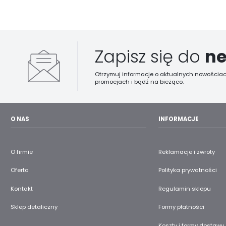
Zapisz się do
ne
Otrzymuj informacje o aktualnych nowościac
promocjach i bądź na bieżąco.
O NAS
INFORMACJE
O firmie
Reklamacje i zwroty
Oferta
Polityka prywatności
Kontakt
Regulamin sklepu
Sklep detaliczny
Formy płatności
Koszty i formy dostawy