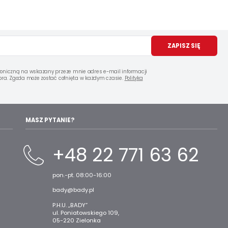
ZAPISZ SIĘ
oniczną na wskazany przeze mnie adres e-mail informacji
ra. Zgoda może zostać cofnięta w każdym czasie.
Polityka
MASZ PYTANIE?
+48 22 771 63 62
pon.-pt. 08:00-16:00
bady@bady.pl
P.H.U. „BADY”
ul. Poniatowskiego 109,
05-220 Zielonka