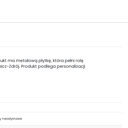
kt ma metalową płytkę, która pełni rolę
cz-Zdrój. Produkt podlega personalizacji
y neodymowe