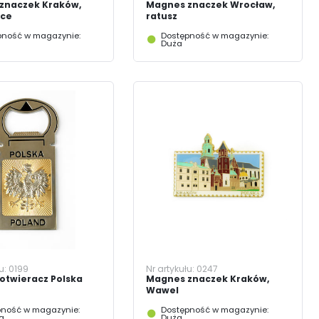
znaczek Kraków,
Magnes znaczek Wrocław,
ice
ratusz
pność w magazynie:
Dostępność w magazynie:
Duża
łu:
0199
Nr artykułu:
0247
otwieracz Polska
Magnes znaczek Kraków,
Wawel
ność w magazynie:
Dostępność w magazynie:
a
Duża