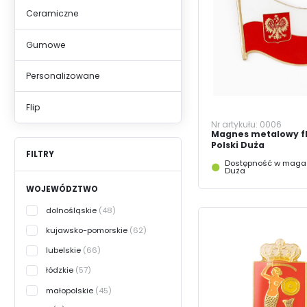
ZA
Ceramiczne
Gumowe
Personalizowane
Flip
Nr artykułu:
0006
Magnes metalowy f
Polski Duża
FILTRY
Dostępność w magaz
Duża
WOJEWÓDZTWO
dolnośląskie
(48)
kujawsko-pomorskie
(62)
lubelskie
(66)
łódzkie
(57)
małopolskie
(45)