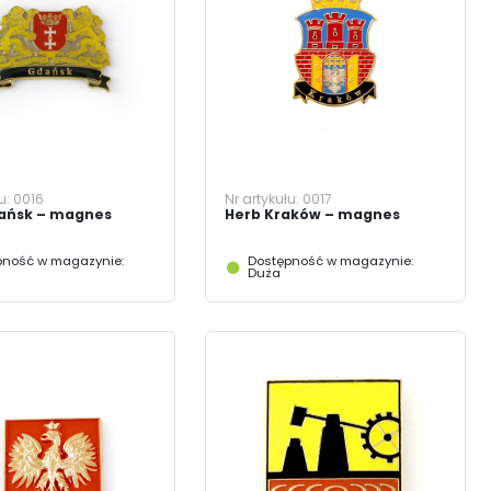
J SIĘ
łu:
0016
Nr artykułu:
0017
ańsk – magnes
Herb Kraków – magnes
pność w magazynie:
Dostępność w magazynie:
Duża