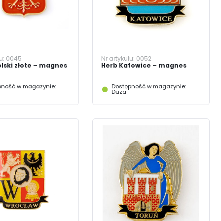
łu:
0045
Nr artykułu:
0052
lski złote – magnes
Herb Katowice – magnes
pność w magazynie:
Dostępność w magazynie:
Duża