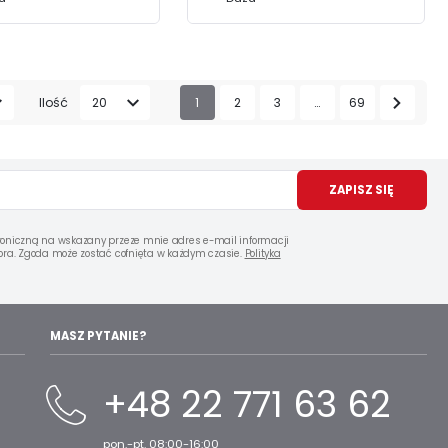
Ilość
20
1
2
3
…
69
ZAPISZ SIĘ
oniczną na wskazany przeze mnie adres e-mail informacji
ra. Zgoda może zostać cofnięta w każdym czasie.
Polityka
MASZ PYTANIE?
+48 22 771 63 62
pon.-pt. 08:00-16:00