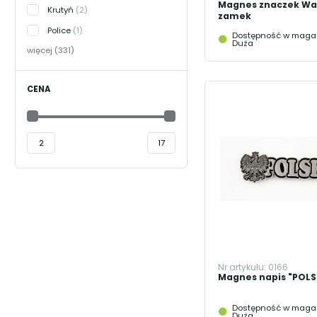
Magnes znaczek Wa
Krutyń
(2)
zamek
Police
(1)
Dostępność w magaz
Duża
więcej (331)
CENA
Nr artykułu:
0166
Magnes napis "POLS
Dostępność w magaz
Duża