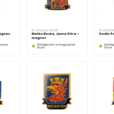
Nr artykułu:
0038
Nr artyku
agnes
Matka Boska, Jasna Góra –
Godło Po
magnes
ynie:
Dostępność w magazynie:
Dostę
Duża
Duża
USTAWIENIA
Szanujemy Twoją prywatność. Możesz zmienić ustawienia cookies lub