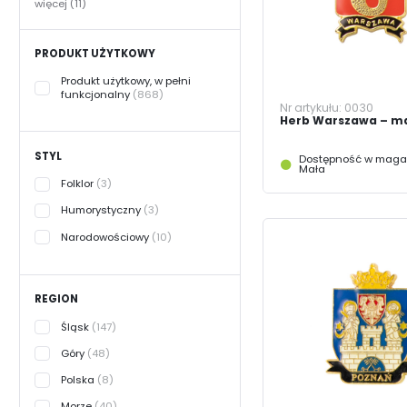
więcej (11)
PRODUKT UŻYTKOWY
Produkt użytkowy, w pełni
funkcjonalny
(868)
Nr artykułu:
0030
Herb Warszawa – m
STYL
Dostępność w magaz
Mała
Folklor
(3)
Humorystyczny
(3)
Narodowościowy
(10)
REGION
Śląsk
(147)
Góry
(48)
Polska
(8)
Morze
(40)