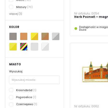
Mazury
(70)
Nr artykułu:
0054
więcej (1)
Herb Poznań – mag
KOLOR
Dostępność w magaz
Duża
MIASTO
Wyszukaj
Krasnobród
(1)
Pogorzelica
(1)
Czerniejewo
(1)
Nr artykułu:
0062