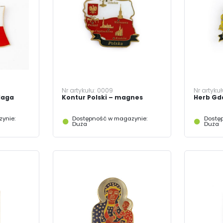
LOGUJ SIĘ
ZAREJESTRU
Nr artykułu:
0009
Nr artyku
laga
Kontur Polski – magnes
Herb Gd
ynie:
Dostępność w magazynie:
Dostę
Duża
Duża