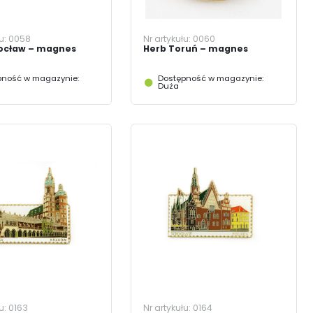
łu:
0058
Nr artykułu:
0060
ocław – magnes
Herb Toruń – magnes
pność w magazynie:
Dostępność w magazynie:
Duża
y
łu:
0163
Nr artykułu:
0164