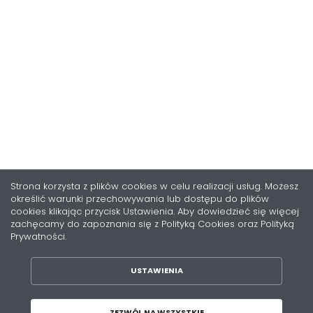
Strona korzysta z plików cookies w celu realizacji usług. Możesz
określić warunki przechowywania lub dostępu do plików
cookies klikając przycisk Ustawienia. Aby dowiedzieć się więcej
zachęcamy do zapoznania się z Polityką Cookies oraz Polityką
Prywatności.
USTAWIENIA
ZAPISZ WYBRANE
ZEZWÓL NA WSZYSTKIE