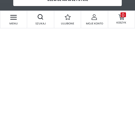
ZEZWÓL NA WSZYSTKIE
0
Zapisz się do
newslettera
KOSZYK
MENU
SZUKAJ
ULUBIONE
MOJE KONTO
Otrzymuj informacje o aktualnych nowościach,
promocjach i bądź na bieżąco.
ZAPISZ SIĘ
Wyrażam zgodę na otrzymywanie drogą elektroniczną na
wskazany przeze mnie adres e-mail informacji dotyczących
świadczonych przez Administratora. Zgoda może zostać
cofnięta w każdym czasie.
Polityka prywatności
O NAS
INFORMACJE