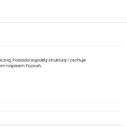
czną. Posiada wypukłą strukturę i cechuje
aźnym napisem Poznań.