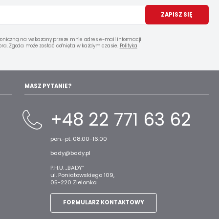
ZAPISZ SIĘ
oniczną na wskazany przeze mnie adres e-mail informacji
ra. Zgoda może zostać cofnięta w każdym czasie.
Polityka
MASZ PYTANIE?
+48 22 771 63 62
pon.-pt. 08:00-16:00
bady@bady.pl
P.H.U. „BADY”
ul. Poniatowskiego 109,
05-220 Zielonka
FORMULARZ KONTAKTOWY