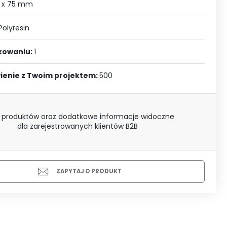
J SIĘ
 x 75 mm
Polyresin
akowaniu:
1
ienie z Twoim projektem:
500
 produktów oraz dodatkowe informacje widoczne
dla zarejestrowanych klientów B2B
ZAPYTAJ O PRODUKT