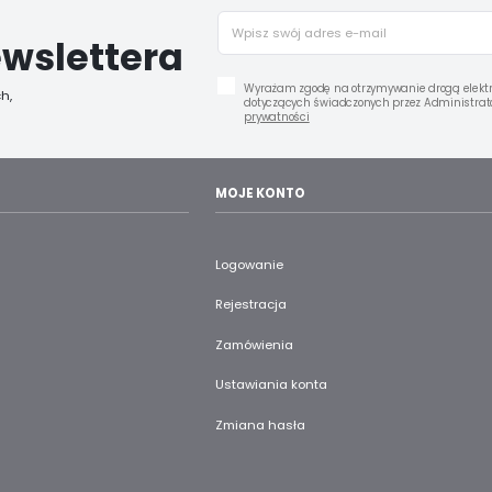
wslettera
Wyrażam zgodę na otrzymywanie drogą elektr
h,
dotyczących świadczonych przez Administrato
prywatności
MOJE KONTO
Logowanie
Rejestracja
Zamówienia
Ustawiania konta
Zmiana hasła