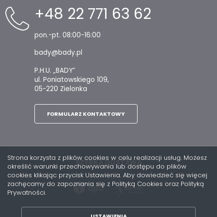
+48 22 771 63 62
pon.-pt. 08:00-16:00
bady@bady.pl
P.H.U. „BADY”
ul. Poniatowskiego 109,
05-220 Zielonka
FORMULARZ KONTAKTOWY
Strona korzysta z plików cookies w celu realizacji usług. Możesz
SZYBKA DOSTAWA
określić warunki przechowywania lub dostępu do plików
cookies klikając przycisk Ustawienia. Aby dowiedzieć się więcej
zachęcamy do zapoznania się z Polityką Cookies oraz Polityką
Prywatności.
USTAWIENIA