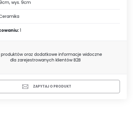
J SIĘ
9cm, wys. 9cm
Ceramika
akowaniu:
1
 produktów oraz dodatkowe informacje widoczne
dla zarejestrowanych klientów B2B
ZAPYTAJ O PRODUKT