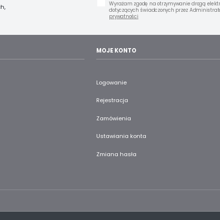
Wyrażam zgodę na otrzymywanie drogą elektr
h,
dotyczących świadczonych przez Administrato
prywatności
MOJE KONTO
Logowanie
Rejestracja
Zamówienia
Ustawiania konta
Zmiana hasła