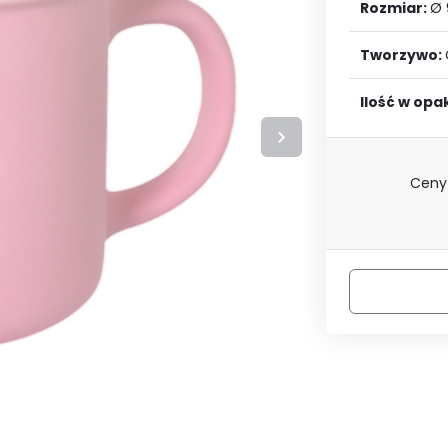
LOGUJ SIĘ
ZAREJESTRU
Rozmiar:
Ø 
Tworzywo:
Ilość w op
Ceny