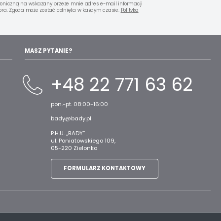
oniczną na wskazany przeze mnie adres e-mail informacji
ra. Zgoda może zostać cofnięta w każdym czasie.
Polityka
MASZ PYTANIE?
+48 22 771 63 62
pon.-pt. 08:00-16:00
bady@bady.pl
P.H.U. „BADY”
ul. Poniatowskiego 109,
05-220 Zielonka
FORMULARZ KONTAKTOWY