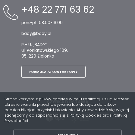
+48 22 771 63 62
pon.-pt. 08:00-16:00
bady@bady.pl
P.H.U. „BADY”
ul. Poniatowskiego 109,
05-220 Zielonka
FORMULARZ KONTAKTOWY
Strona korzysta z plików cookies w celu realizacji usług. Możesz
SZYBKA DOSTAWA
określić warunki przechowywania lub dostępu do plików
cookies klikając przycisk Ustawienia. Aby dowiedzieć się więcej
zachęcamy do zapoznania się z Polityką Cookies oraz Polityką
Prywatności.