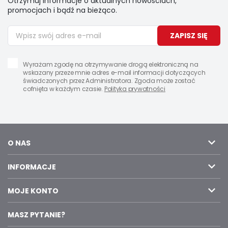
Otrzymuj informacje o aktualnych nowościach,
promocjach i bądź na bieżąco.
ZAPISZ SIĘ
Wyrażam zgodę na otrzymywanie drogą elektroniczną na
wskazany przeze mnie adres e-mail informacji dotyczących
świadczonych przez Administratora. Zgoda może zostać
cofnięta w każdym czasie.
Polityka prywatności
O NAS
INFORMACJE
MOJE KONTO
MASZ PYTANIE?