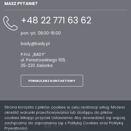
MASZ PYTANIE?
+48 22 771 63 62
pon.-pt. 08:00-16:00
bady@bady.pl
P.H.U. „BADY”
ul. Poniatowskiego 109,
05-220 Zielonka
FORMULARZ KONTAKTOWY
Strona korzysta z plików cookies w celu realizacji usług. Możesz
SZYBKA DOSTAWA
określić warunki przechowywania lub dostępu do plików
cookies klikając przycisk Ustawienia. Aby dowiedzieć się więcej
zachęcamy do zapoznania się z Polityką Cookies oraz Polityką
Prywatności.