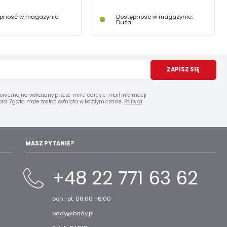
pność w magazynie:
Dostępność w magazynie:
Duża
ZAPISZ SIĘ
oniczną na wskazany przeze mnie adres e-mail informacji
ra. Zgoda może zostać cofnięta w każdym czasie.
Polityka
MASZ PYTANIE?
+48 22 771 63 62
pon.-pt. 08:00-16:00
bady@bady.pl