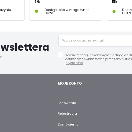
Ełk
Ełk
zynie:
Dostępność w magazynie:
Dostę
Duża
Duża
wslettera
Wyrażam zgodę na otrzymywanie drogą elektr
h,
dotyczących świadczonych przez Administrato
prywatności
MOJE KONTO
Logowanie
Rejestracja
Zamówienia