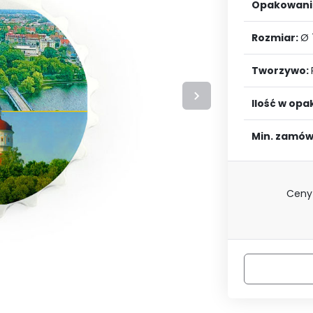
LOGUJ SIĘ
ZAREJESTRU
Opakowani
Rozmiar:
Ø
Tworzywo:
Ilość w op
Min. zamów
Ceny