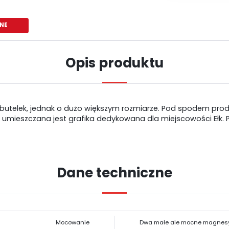
NE
Opis produktu
butelek, jednak o dużo większym rozmiarze. Pod spodem produ
 umieszczana jest grafika dedykowana dla miejscowości Ełk. 
Dane techniczne
USTAWIENIA
Szanujemy Twoją prywatność. Możesz zmienić ustawienia cookies lub
USTAWIENIA REGIONALNE
zaakceptować je wszystkie. W dowolnym momencie możesz dokonać zmiany
Mocowanie
Dwa małe ale mocne magnes
swoich ustawień.