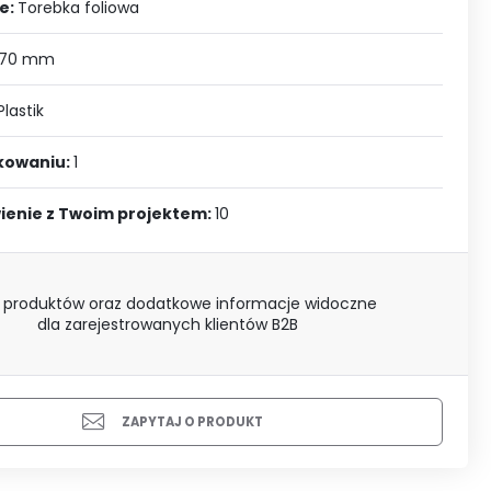
J SIĘ
e:
Torebka foliowa
 70 mm
Plastik
akowaniu:
1
ienie z Twoim projektem:
10
 produktów oraz dodatkowe informacje widoczne
dla zarejestrowanych klientów B2B
ZAPYTAJ O PRODUKT