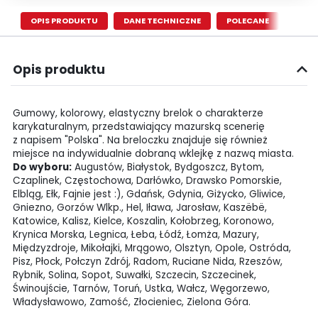
OPIS PRODUKTU
DANE TECHNICZNE
POLECANE
Opis produktu
Gumowy, kolorowy, elastyczny brelok o charakterze
karykaturalnym, przedstawiający mazurską scenerię
z napisem "Polska". Na breloczku znajduje się również
miejsce na indywidualnie dobraną wklejkę z nazwą miasta.
Do wyboru:
Augustów, Białystok, Bydgoszcz, Bytom,
Czaplinek, Częstochowa, Darłówko, Drawsko Pomorskie,
Elbląg, Ełk, Fajnie jest :), Gdańsk, Gdynia, Giżycko, Gliwice,
Gniezno, Gorzów Wlkp., Hel, Iława, Jarosław, Kaszëbë,
Katowice, Kalisz, Kielce, Koszalin, Kołobrzeg, Koronowo,
Krynica Morska, Legnica, Łeba, Łódź, Łomża, Mazury,
Międzyzdroje, Mikołajki, Mrągowo, Olsztyn, Opole, Ostróda,
Pisz, Płock, Połczyn Zdrój, Radom, Ruciane Nida, Rzeszów,
Rybnik, Solina, Sopot, Suwałki, Szczecin, Szczecinek,
Świnoujście, Tarnów, Toruń, Ustka, Wałcz, Węgorzewo,
Władysławowo, Zamość, Złocieniec, Zielona Góra.