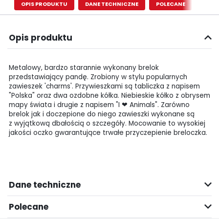
OPIS PRODUKTU
DANE TECHNICZNE
POLECANE
Opis produktu
Metalowy, bardzo starannie wykonany brelok
przedstawiający pandę. Zrobiony w stylu popularnych
zawieszek 'charms'. Przywieszkami są tabliczka z napisem
"Polska" oraz dwa ozdobne kółka. Niebieskie kółko z obrysem
mapy świata i drugie z napisem "I ❤ Animals". Zarówno
brelok jak i doczepione do niego zawieszki wykonane są
z wyjątkową dbałością o szczegóły. Mocowanie to wysokiej
jakości oczko gwarantujące trwałe przyczepienie breloczka.
Dane techniczne
Polecane