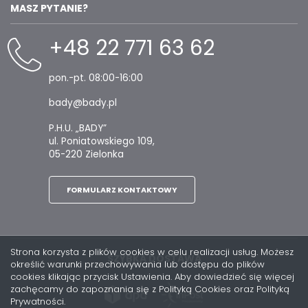
MASZ PYTANIE?
+48 22 771 63 62
pon.-pt. 08:00-16:00
bady@bady.pl
P.H.U. „BADY”
ul. Poniatowskiego 109,
05-220 Zielonka
FORMULARZ KONTAKTOWY
Strona korzysta z plików cookies w celu realizacji usług. Możesz
SZYBKA DOSTAWA
określić warunki przechowywania lub dostępu do plików
cookies klikając przycisk Ustawienia. Aby dowiedzieć się więcej
zachęcamy do zapoznania się z Polityką Cookies oraz Polityką
Prywatności.