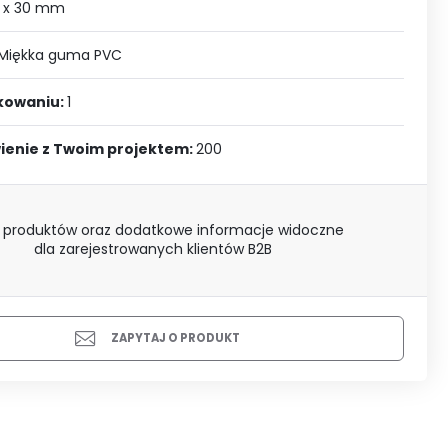
J SIĘ
 x 30 mm
Miękka guma PVC
akowaniu:
1
ienie z Twoim projektem:
200
 produktów oraz dodatkowe informacje widoczne
dla zarejestrowanych klientów B2B
ZAPYTAJ O PRODUKT