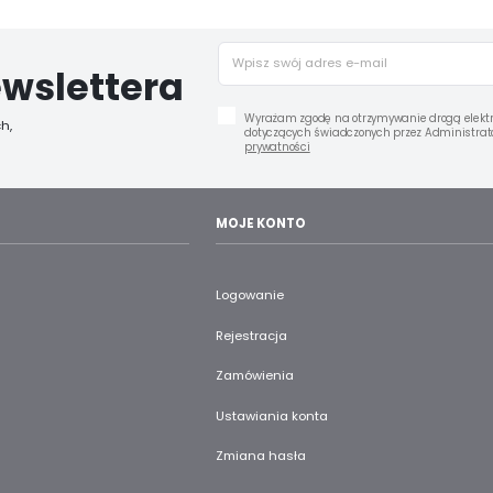
wslettera
Wyrażam zgodę na otrzymywanie drogą elektr
h,
dotyczących świadczonych przez Administrato
prywatności
MOJE KONTO
Logowanie
Rejestracja
Zamówienia
Ustawiania konta
Zmiana hasła