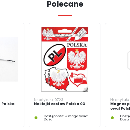
Polecane
internetowej. Treści promocyjne mogą pojawić się na stronach podmiotów trzecich lub
firm będących naszymi partnerami oraz innych dostawców usług. Firmy te działają w
charakterze pośredników prezentujących nasze treści w postaci wiadomości, ofert,
komunikatów mediów społecznościowych.
Nr artykułu:
0723
Nr artykułu
 Polska
Naklejki zestaw Polska 03
Magnes p
owal Pols
Dostępność w magazynie:
Dostę
Duża
Duża