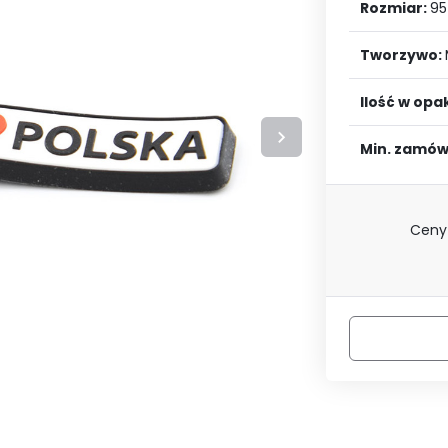
LOGUJ SIĘ
ZAREJESTRU
Rozmiar:
95
Tworzywo:
Ilość w op
Min. zamów
Ceny