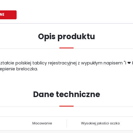
NE
Opis produktu
tałcie polskiej tablicy rejestracyjnej z wypukłym napisem "I 
epienie breloczka.
Dane techniczne
USTAWIENIA
Szanujemy Twoją prywatność. Możesz zmienić ustawienia cookies lub
USTAWIENIA REGIONALNE
zaakceptować je wszystkie. W dowolnym momencie możesz dokonać zmiany
swoich ustawień.
Mocowanie
Wysokiej jakości oczko
Lokalizacja