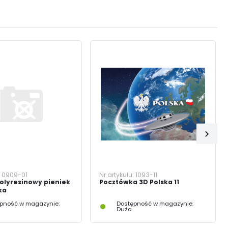
:
0909-01
Nr artykułu:
1093-11
olyresinowy pieniek
Pocztówka 3D Polska 11
ka
pność w magazynie:
Dostępność w magazynie:
Duża