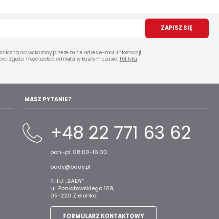
ZAPISZ SIĘ
oniczną na wskazany przeze mnie adres e-mail informacji
ra. Zgoda może zostać cofnięta w każdym czasie.
Polityka
MASZ PYTANIE?
+48 22 771 63 62
pon.-pt. 08:00-16:00
bady@bady.pl
P.H.U. „BADY”
ul. Poniatowskiego 109,
05-220 Zielonka
FORMULARZ KONTAKTOWY