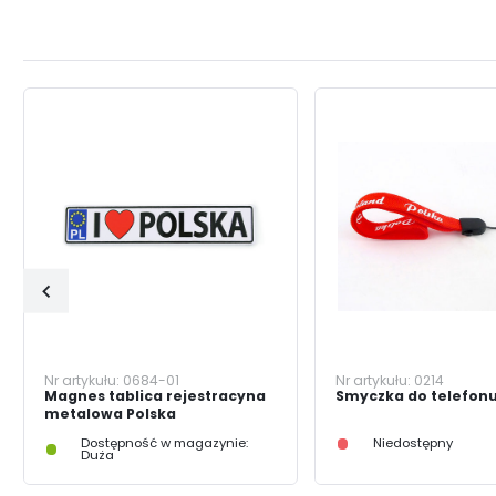
Nr artykułu:
0684-01
Nr artykułu:
0214
Magnes tablica rejestracyna
Smyczka do telefonu
metalowa Polska
Dostępność w magazynie:
Niedostępny
Duża