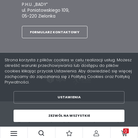
P.H.U. „BADY”
ul. Poniatowskiego 109,
05-220 Zielonka
FORMULARZ KONTAKTOWY
Strona korzysta z plików cookies w celu realizacji usług. Możesz
SZYBKA DOSTAWA
określić warunki przechowywania lub dostępu do plików
cookies klikając przycisk Ustawienia. Aby dowiedzieć się więcej
zachęcamy do zapoznania się z Polityką Cookies oraz Polityką
Prywatności.
USTAWIENIA
ZAPISZ WYBRANE
Copyright by bady.pl
ZEZWÓL NA WSZYSTKIE
Agencja interaktywna
[ti]
Powered by
2ClickShop®
ZEZWÓL NA WSZYSTKIE
0