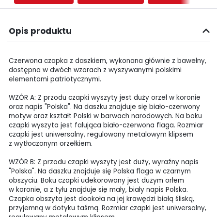
Opis produktu
Czerwona czapka z daszkiem, wykonana głównie z bawełny,
dostępna w dwóch wzorach z wyszywanymi polskimi
elementami patriotycznymi.
WZÓR A: Z przodu czapki wyszyty jest duży orzeł w koronie
oraz napis "Polska". Na daszku znajduje się biało-czerwony
motyw oraz kształt Polski w barwach narodowych. Na boku
czapki wyszyta jest falująca biało-czerwona flaga. Rozmiar
czapki jest uniwersalny, regulowany metalowym klipsem
z wytłoczonym orzełkiem.
WZÓR B: Z przodu czapki wyszyty jest duży, wyraźny napis
"Polska". Na daszku znajduje się Polska flaga w czarnym
obszyciu. Boku czapki udekorowany jest dużym orłem
w koronie, a z tyłu znajduje się mały, biały napis Polska.
Czapka obszyta jest dookoła na jej krawędzi białą śliską,
przyjemną w dotyku taśmą. Rozmiar czapki jest uniwersalny,