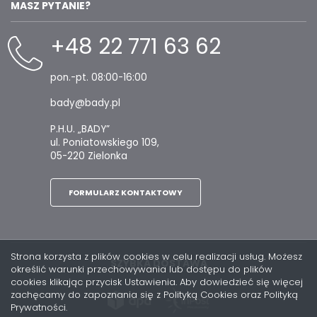
MASZ PYTANIE?
+48 22 771 63 62
pon.-pt. 08:00-16:00
bady@bady.pl
P.H.U. „BADY”
ul. Poniatowskiego 109,
05-220 Zielonka
FORMULARZ KONTAKTOWY
Strona korzysta z plików cookies w celu realizacji usług. Możesz
SZYBKA DOSTAWA
określić warunki przechowywania lub dostępu do plików
cookies klikając przycisk Ustawienia. Aby dowiedzieć się więcej
zachęcamy do zapoznania się z Polityką Cookies oraz Polityką
Prywatności.