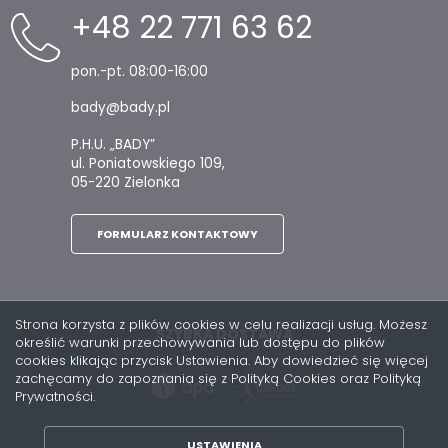
+48 22 771 63 62
pon.-pt. 08:00-16:00
bady@bady.pl
P.H.U. „BADY”
ul. Poniatowskiego 109,
05-220 Zielonka
FORMULARZ KONTAKTOWY
Strona korzysta z plików cookies w celu realizacji usług. Możesz
SZYBKA DOSTAWA
określić warunki przechowywania lub dostępu do plików
cookies klikając przycisk Ustawienia. Aby dowiedzieć się więcej
zachęcamy do zapoznania się z Polityką Cookies oraz Polityką
Prywatności.
USTAWIENIA