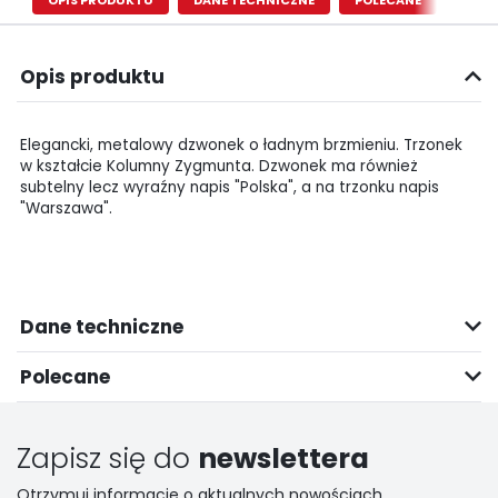
OPIS PRODUKTU
DANE TECHNICZNE
POLECANE
Opis produktu
Elegancki, metalowy dzwonek o ładnym brzmieniu. Trzonek
w kształcie Kolumny Zygmunta. Dzwonek ma również
subtelny lecz wyraźny napis "Polska", a na trzonku napis
"Warszawa".
Dane techniczne
Polecane
Zapisz się do
newslettera
Otrzymuj informacje o aktualnych nowościach,