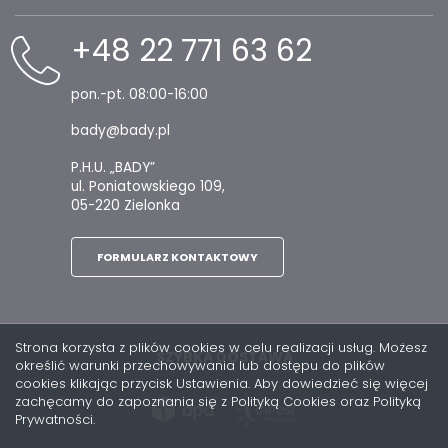
+48 22 771 63 62
pon.-pt. 08:00-16:00
bady@bady.pl
P.H.U. „BADY”
ul. Poniatowskiego 109,
05-220 Zielonka
FORMULARZ KONTAKTOWY
Strona korzysta z plików cookies w celu realizacji usług. Możesz
SZYBKA DOSTAWA
określić warunki przechowywania lub dostępu do plików
cookies klikając przycisk Ustawienia. Aby dowiedzieć się więcej
zachęcamy do zapoznania się z Polityką Cookies oraz Polityką
Prywatności.