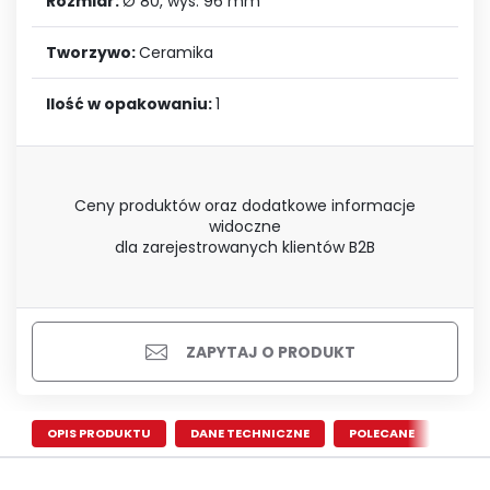
Rozmiar:
Ø 80, wys. 96 mm
Tworzywo:
Ceramika
Ilość w opakowaniu:
1
Ceny produktów oraz dodatkowe informacje
widoczne
dla zarejestrowanych klientów B2B
ZAPYTAJ O PRODUKT
OPIS PRODUKTU
DANE TECHNICZNE
POLECANE