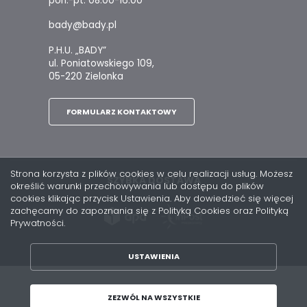
pon.-pt. 08:00-16:00
bady@bady.pl
P.H.U. „BADY”
ul. Poniatowskiego 109,
05-220 Zielonka
FORMULARZ KONTAKTOWY
Strona korzysta z plików cookies w celu realizacji usług. Możesz
SZYBKA DOSTAWA
określić warunki przechowywania lub dostępu do plików
cookies klikając przycisk Ustawienia. Aby dowiedzieć się więcej
zachęcamy do zapoznania się z Polityką Cookies oraz Polityką
Prywatności.
USTAWIENIA
ZAPISZ WYBRANE
Copyright by bady.pl
ZEZWÓL NA WSZYSTKIE