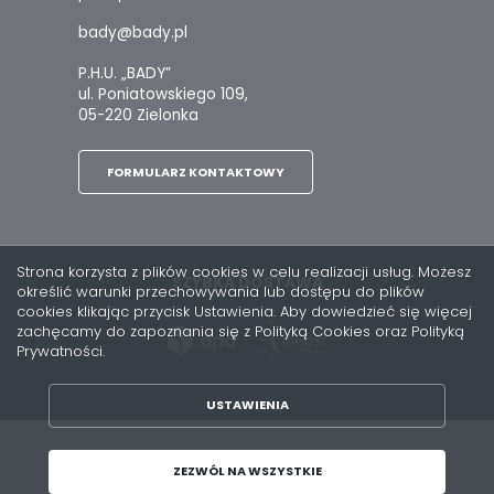
bady@bady.pl
P.H.U. „BADY”
ul. Poniatowskiego 109,
05-220 Zielonka
FORMULARZ KONTAKTOWY
Strona korzysta z plików cookies w celu realizacji usług. Możesz
SZYBKA DOSTAWA
określić warunki przechowywania lub dostępu do plików
cookies klikając przycisk Ustawienia. Aby dowiedzieć się więcej
zachęcamy do zapoznania się z Polityką Cookies oraz Polityką
Prywatności.
USTAWIENIA
ZAPISZ WYBRANE
Copyright by bady.pl
ZEZWÓL NA WSZYSTKIE
Agencja interaktywna
[ti]
Powered by
2ClickShop®