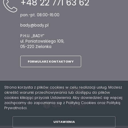
+48 22 771 63 62
pon.-pt. 08:00-16:00
bady@bady.pl
P.H.U. „BADY”
ul. Poniatowskiego 109,
05-220 Zielonka
FORMULARZ KONTAKTOWY
Strona korzysta z plików cookies w celu realizacji usług. Możesz
SZYBKA DOSTAWA
określić warunki przechowywania lub dostępu do plików
cookies klikając przycisk Ustawienia. Aby dowiedzieć się więcej
zachęcamy do zapoznania się z Polityką Cookies oraz Polityką
Prywatności.
USTAWIENIA