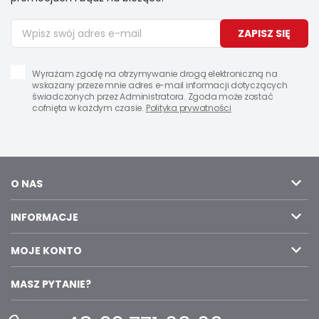
ZAPISZ SIĘ
Wyrażam zgodę na otrzymywanie drogą elektroniczną na
wskazany przeze mnie adres e-mail informacji dotyczących
świadczonych przez Administratora. Zgoda może zostać
cofnięta w każdym czasie.
Polityka prywatności
O NAS
INFORMACJE
MOJE KONTO
MASZ PYTANIE?