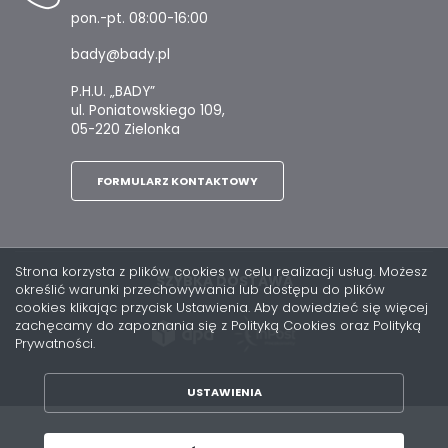
pon.-pt. 08:00-16:00
bady@bady.pl
P.H.U. „BADY”
ul. Poniatowskiego 109,
05-220 Zielonka
FORMULARZ KONTAKTOWY
Strona korzysta z plików cookies w celu realizacji usług. Możesz
SZYBKA DOSTAWA
określić warunki przechowywania lub dostępu do plików
cookies klikając przycisk Ustawienia. Aby dowiedzieć się więcej
zachęcamy do zapoznania się z Polityką Cookies oraz Polityką
Prywatności.
USTAWIENIA
ZAPISZ WYBRANE
Copyright by bady.pl