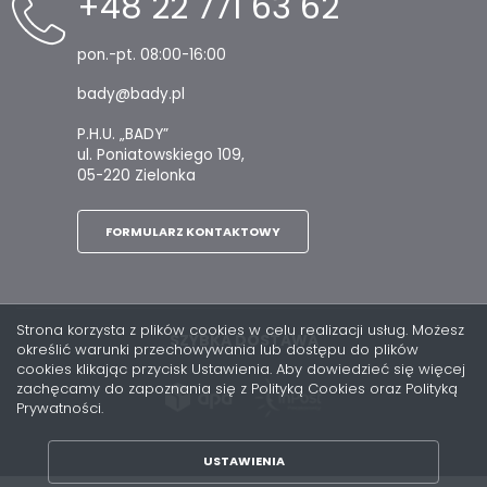
+48 22 771 63 62
pon.-pt. 08:00-16:00
bady@bady.pl
P.H.U. „BADY”
ul. Poniatowskiego 109,
05-220 Zielonka
FORMULARZ KONTAKTOWY
Strona korzysta z plików cookies w celu realizacji usług. Możesz
SZYBKA DOSTAWA
określić warunki przechowywania lub dostępu do plików
cookies klikając przycisk Ustawienia. Aby dowiedzieć się więcej
zachęcamy do zapoznania się z Polityką Cookies oraz Polityką
Prywatności.
USTAWIENIA