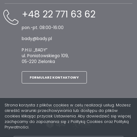
+48 22 771 63 62
pon.-pt. 08:00-16:00
bady@bady.pl
P.H.U. „BADY”
ul. Poniatowskiego 109,
05-220 Zielonka
FORMULARZ KONTAKTOWY
Strona korzysta z plików cookies w celu realizacji usług. Możesz
SZYBKA DOSTAWA
określić warunki przechowywania lub dostępu do plików
cookies klikając przycisk Ustawienia. Aby dowiedzieć się więcej
zachęcamy do zapoznania się z Polityką Cookies oraz Polityką
Prywatności.