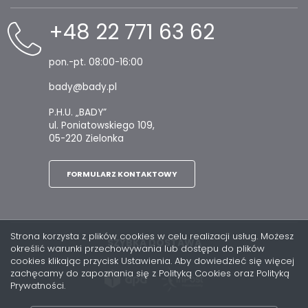
+48 22 771 63 62
pon.-pt. 08:00-16:00
bady@bady.pl
P.H.U. „BADY”
ul. Poniatowskiego 109,
05-220 Zielonka
FORMULARZ KONTAKTOWY
Strona korzysta z plików cookies w celu realizacji usług. Możesz
SZYBKA DOSTAWA
określić warunki przechowywania lub dostępu do plików
cookies klikając przycisk Ustawienia. Aby dowiedzieć się więcej
zachęcamy do zapoznania się z Polityką Cookies oraz Polityką
Prywatności.