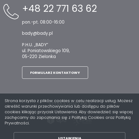
+48 22 771 63 62
pon.-pt. 08:00-16:00
bady@bady.pl
P.H.U. „BADY”
ul. Poniatowskiego 109,
05-220 Zielonka
FORMULARZ KONTAKTOWY
Strona korzysta z plików cookies w celu realizacji usług. Możesz
SZYBKA DOSTAWA
określić warunki przechowywania lub dostępu do plików
cookies klikając przycisk Ustawienia. Aby dowiedzieć się więcej
zachęcamy do zapoznania się z Polityką Cookies oraz Polityką
Prywatności.
USTAWIENIA