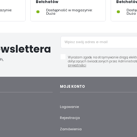
Bełchatów
Bełcható
zynie:
Dostępność w magazynie:
Dostę
Duża
Duża
wslettera
Wyrażam zgodę na otrzymywanie drogą elektr
h,
dotyczących świadczonych przez Administrato
prywatności
MOJE KONTO
Logowanie
Rejestracja
Zamówienia