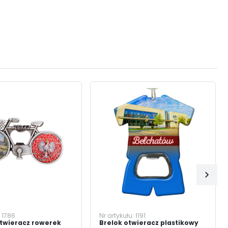
:
1786
Nr artykułu:
1191
twieracz rowerek
Brelok otwieracz plastikowy