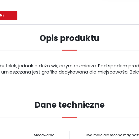
NE
Opis produktu
butelek, jednak o dużo większym rozmiarze. Pod spodem produ
a umieszczana jest grafika dedykowana dla miejscowości Bełc
Dane techniczne
USTAWIENIA
Szanujemy Twoją prywatność. Możesz zmienić ustawienia cookies lub
USTAWIENIA REGIONALNE
zaakceptować je wszystkie. W dowolnym momencie możesz dokonać zmiany
Mocowanie
Dwa małe ale mocne magnes
swoich ustawień.