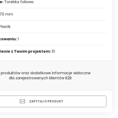
J SIĘ
e:
Torebka foliowa
 70 mm
Plastik
akowaniu:
1
ienie z Twoim projektem:
10
 produktów oraz dodatkowe informacje widoczne
dla zarejestrowanych klientów B2B
ZAPYTAJ O PRODUKT