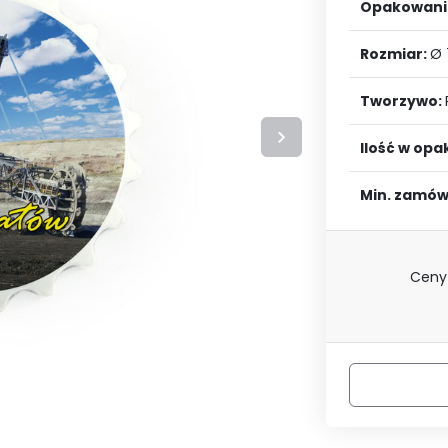
LOGUJ SIĘ
ZAREJESTRU
Opakowani
Rozmiar:
Ø
Tworzywo:
Ilość w op
Min. zamów
Ceny