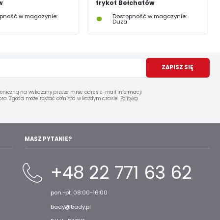
w
trykot Bełchatów
pność w magazynie:
Dostępność w magazynie:
Duża
ZAPISZ SIĘ
oniczną na wskazany przeze mnie adres e-mail informacji
ra. Zgoda może zostać cofnięta w każdym czasie.
Polityka
MASZ PYTANIE?
+48 22 771 63 62
pon.-pt. 08:00-16:00
bady@bady.pl