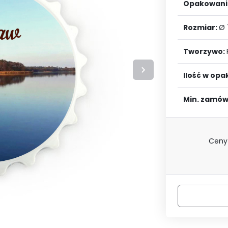
LOGUJ SIĘ
ZAREJESTRU
Opakowani
Rozmiar:
Ø
Tworzywo:
Ilość w op
Min. zamów
Ceny