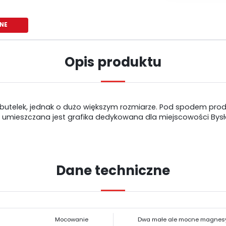
NE
Opis produktu
butelek, jednak o dużo większym rozmiarze. Pod spodem produ
a umieszczana jest grafika dedykowana dla miejscowości Bysł
Dane techniczne
USTAWIENIA
Szanujemy Twoją prywatność. Możesz zmienić ustawienia cookies lub
USTAWIENIA REGIONALNE
zaakceptować je wszystkie. W dowolnym momencie możesz dokonać zmiany
Mocowanie
Dwa małe ale mocne magnes