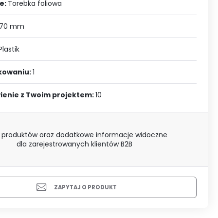
J SIĘ
e:
Torebka foliowa
 70 mm
Plastik
akowaniu:
1
ienie z Twoim projektem:
10
 produktów oraz dodatkowe informacje widoczne
dla zarejestrowanych klientów B2B
ZAPYTAJ O PRODUKT