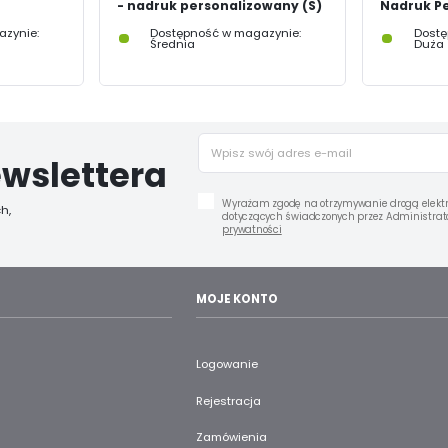
- nadruk personalizowany (S)
Nadruk P
zynie:
Dostępność w magazynie:
Dostę
Średnia
Duża
wslettera
Wyrażam zgodę na otrzymywanie drogą elektr
h,
dotyczących świadczonych przez Administrato
prywatności
MOJE KONTO
Logowanie
Rejestracja
Zamówienia