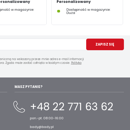
ersonalizowany
Personalizowany
pność w magazynie:
Dostępność w magazynie:
Duża
ZAPISZ SIĘ
oniczną na wskazany przeze mnie adres e-mail informacji
ra. Zgoda może zostać cofnięta w każdym czasie.
Polityka
MASZ PYTANIE?
+48 22 771 63 62
pon.-pt. 08:00-16:00
bady@bady.pl