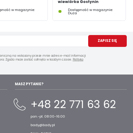
wiewiórka Gostynin
pność w magazynie:
Dostępność w magazynie:
Duża
ZAPISZ SIĘ
oniczną na wskazany przeze mnie adres e-mail informacji
ra. Zgoda może zostać cofnięta w każdym czasie.
Polityka
MASZ PYTANIE?
+48 22 771 63 62
pon.-pt. 08:00-16:00
bady@bady.pl