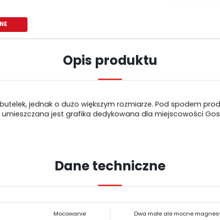
NE
Opis produktu
butelek, jednak o dużo większym rozmiarze. Pod spodem produ
a umieszczana jest grafika dedykowana dla miejscowości Gost
Dane techniczne
USTAWIENIA
Szanujemy Twoją prywatność. Możesz zmienić ustawienia cookies lub
USTAWIENIA REGIONALNE
zaakceptować je wszystkie. W dowolnym momencie możesz dokonać zmiany
Mocowanie
Dwa małe ale mocne magnes
swoich ustawień.