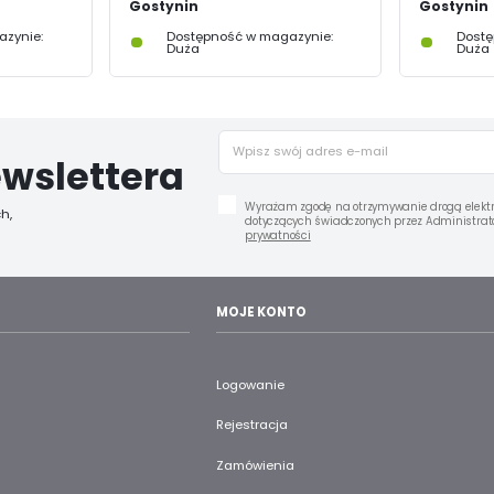
Gostynin
Gostynin
zynie:
Dostępność w magazynie:
Dostę
Duża
Duża
wslettera
Wyrażam zgodę na otrzymywanie drogą elektr
h,
dotyczących świadczonych przez Administrato
prywatności
MOJE KONTO
Logowanie
Rejestracja
Zamówienia