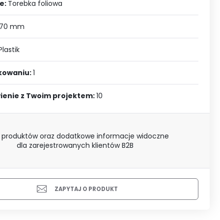
J SIĘ
e:
Torebka foliowa
 70 mm
Plastik
akowaniu:
1
ienie z Twoim projektem:
10
 produktów oraz dodatkowe informacje widoczne
dla zarejestrowanych klientów B2B
ZAPYTAJ O PRODUKT