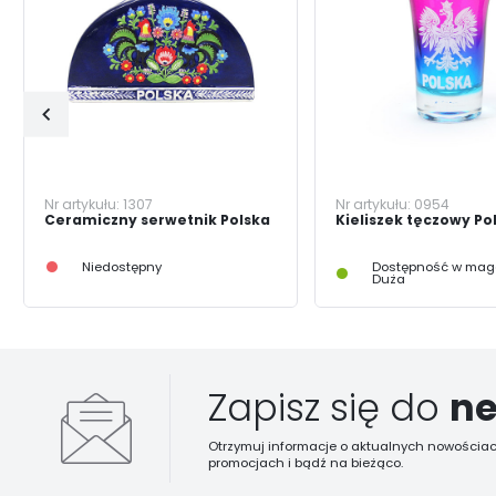
Nr artykułu:
1307
Nr artykułu:
0954
Ceramiczny serwetnik Polska
Kieliszek tęczowy Po
Niedostępny
Dostępność w maga
Duża
Zapisz się do
ne
Otrzymuj informacje o aktualnych nowościac
promocjach i bądź na bieżąco.