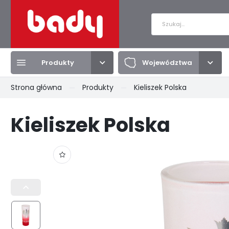
Produkty
Województwa
Zalo
Strona główna
Produkty
Kieliszek Polska
Produkty
Województwa
Kieliszek Polska
BRELOKI
DOLNOŚLĄSKIE
MAGNESY
KUJAWSKO-POMORSKIE
PRZYPI
LUBELSK
PODKARPACKIE
PODLASKIE
POMORS
KULE ŚNIEGOWE
TORBY
KOSZUL
ZACHODNIOPOMORSKIE
ŁÓDZKIE
SMYCZE
TEKSTYLIA
TALERZ