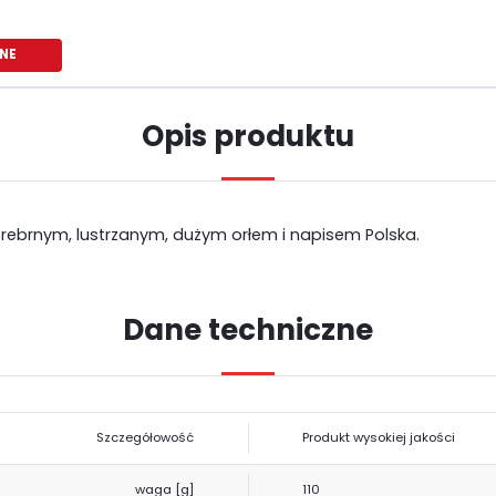
NE
Opis produktu
e srebrnym, lustrzanym, dużym orłem i napisem Polska.
USTAWIENIA
Dane techniczne
Szanujemy Twoją prywatność. Możesz zmienić ustawienia cookies lub
USTAWIENIA REGIONALNE
zaakceptować je wszystkie. W dowolnym momencie możesz dokonać zmiany
swoich ustawień.
Lokalizacja
Niezbędne
Polska
Szczegółowość
Produkt wysokiej jakości
Niezbędne pliki cookies służą do prawidłowego funkcjonowania strony internetowej i
umożliwiają Ci komfortowe korzystanie z oferowanych przez nas usług.
Język
Pliki cookies odpowiadają na podejmowane przez Ciebie działania w celu m.in.
waga [g]
110
Więcej