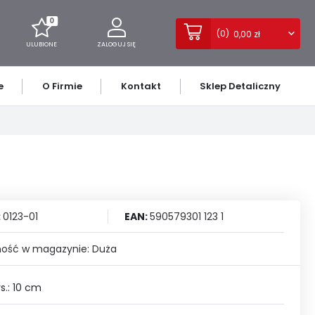
0
(
0
)
0,00 zł
ULUBIONE
ZALOGUJ SIĘ
Twój koszyk jest pusty
e
O Firmie
Kontakt
Sklep Detaliczny
+48 22 771 63 62
ejestruj się
Zapraszamy pon.-pt.
:00 - 16:00
ATKOWE KORZYŚCI:
CERAMIKA UŻYTKOWA I
MAŁOPOLSKIE
STATUETKI
OPOLSKIE
bady@bady.pl
SZKŁO
WARMIŃSKO-
WIELKOPOLSKIE
owych
.H.U. "BADY"
ZAPALNICZKI I
MAZURSKIE
ŁYŻECZKI
l. Poniatowskiego 109,
POPIELNICZKI
:
0123-01
EAN:
590579301 123 1
05-220 Zielonka
PRODUKTY
PERSONALIZOWANE
ość w magazynie: Duża
FORMULARZ KONTAKTOWY
ÓWKĘ POCZTOWĄ
ZOBACZ WSZYSTKIE
s.: 10 cm
ZOBACZ WSZYSTKIE