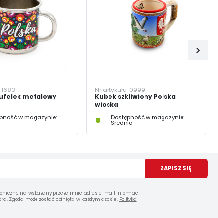
:
1683
Nr artykułu:
0999
ufelek metalowy
Kubek szkliwiony Polska
wioska
pność w magazynie:
Dostępność w magazynie:
Średnia
ZAPISZ SIĘ
oniczną na wskazany przeze mnie adres e-mail informacji
ra. Zgoda może zostać cofnięta w każdym czasie.
Polityka