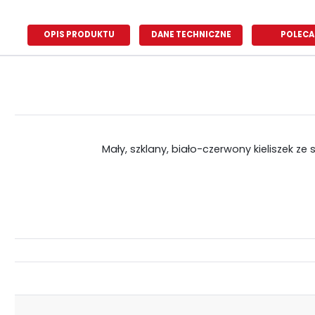
OPIS PRODUKTU
DANE TECHNICZNE
POLECA
Mały, szklany, biało-czerwony kieliszek z