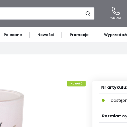
KONTAKT
Polecane
Nowości
Promocje
Wyprzedaż
guj się
Zar
8
OTRZYMASZ LICZNE DOD
NKI
IE
PAPIERNICZE
LUBUSKIE
DZWONKI
MAZOWIECKIE
Opiekun handlowy
KIE
ŚLĄSKIE
ŚWIĘTOKRZYSKIE
Tworzenie list zakup
P
KI
NASZYWKI
MONETY I MEDALE
NOWOŚĆ
u
Nr artykułu
Historia zakupów
E
KUBKI
POZOSTAŁE
Kredyt kupiecki
Dostępn
ZAREJESTRUJ PLAC
Zapomniałem hasła
Rozmiar:
wy