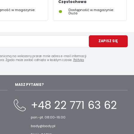
Częstochowa
pność w magazynie:
Dostępność w magazynie:
Duża
ZAPISZ SIĘ
oniczną na wskazany przeze mnie adres e-mail informacji
ra. Zgoda może zostać cofnięta w każdym czasie.
Polityka
MASZ PYTANIE?
+48 22 771 63 62
pon.-pt. 08:00-16:00
bady@bady.pl