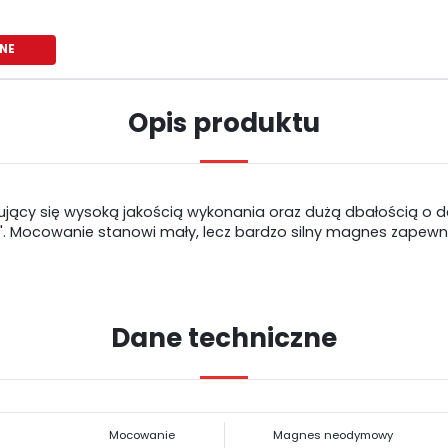
NE
Opis produktu
jący się wysoką jakością wykonania oraz dużą dbałością o d
 Mocowanie stanowi mały, lecz bardzo silny magnes zapewnia
Dane techniczne
USTAWIENIA
Szanujemy Twoją prywatność. Możesz zmienić ustawienia cookies lub
USTAWIENIA REGIONALNE
zaakceptować je wszystkie. W dowolnym momencie możesz dokonać zmiany
Mocowanie
Magnes neodymowy
swoich ustawień.