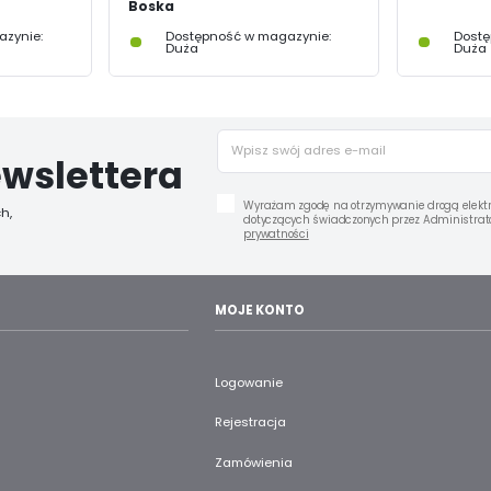
Boska
zynie:
Dostępność w magazynie:
Dostę
Duża
Duża
wslettera
Wyrażam zgodę na otrzymywanie drogą elektr
h,
dotyczących świadczonych przez Administrato
prywatności
MOJE KONTO
Logowanie
Rejestracja
Zamówienia