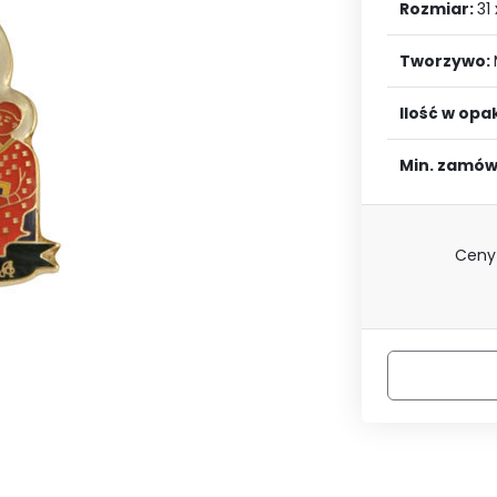
LOGUJ SIĘ
ZAREJESTRU
Rozmiar:
31
Tworzywo:
Ilość w op
Min. zamów
Ceny