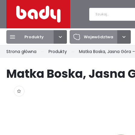
Produkty
Województwa
Zalo
Strona główna
Produkty
Matka Boska, Jasna Góra
Produkty
Województwa
Matka Boska, Jasna 
BRELOKI
DOLNOŚLĄSKIE
MAGNESY
KUJAWSKO-POMORSKIE
PRZYPI
LUBELSK
PODKARPACKIE
PODLASKIE
POMORS
KULE ŚNIEGOWE
TORBY
KOSZUL
ZACHODNIOPOMORSKIE
ŁÓDZKIE
SMYCZE
TEKSTYLIA
TALERZ