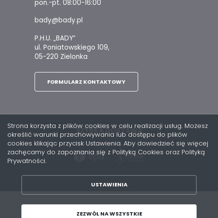
pon.-pt. 08:00-16:00
bady@bady.pl
P.H.U. „BADY”
ul. Poniatowskiego 109,
05-220 Zielonka
FORMULARZ KONTAKTOWY
Strona korzysta z plików cookies w celu realizacji usług. Możesz
SZYBKA DOSTAWA
określić warunki przechowywania lub dostępu do plików
cookies klikając przycisk Ustawienia. Aby dowiedzieć się więcej
zachęcamy do zapoznania się z Polityką Cookies oraz Polityką
Prywatności.
USTAWIENIA
ZAPISZ WYBRANE
Copyright by bady.pl
ZEZWÓL NA WSZYSTKIE