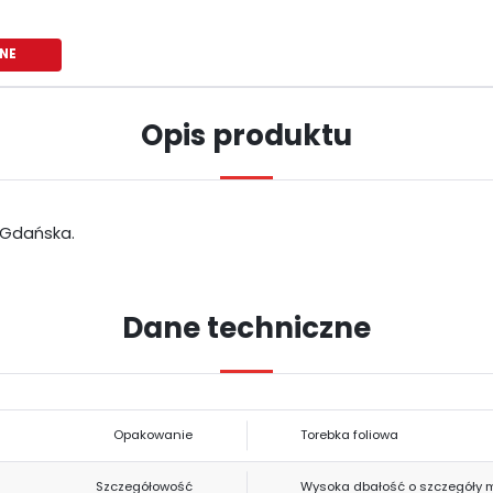
NE
Opis produktu
 Gdańska.
Dane techniczne
USTAWIENIA
Szanujemy Twoją prywatność. Możesz zmienić ustawienia cookies lub
Opakowanie
Torebka foliowa
USTAWIENIA REGIONALNE
zaakceptować je wszystkie. W dowolnym momencie możesz dokonać zmiany
swoich ustawień.
Szczegółowość
Wysoka dbałość o szczegóły 