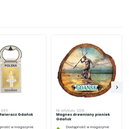
:
0411
Nr artykułu:
1206
twieracz Gdańsk
Magnes drewniany pieniek
Gdańsk
pność w magazynie:
Dostępność w magazynie: