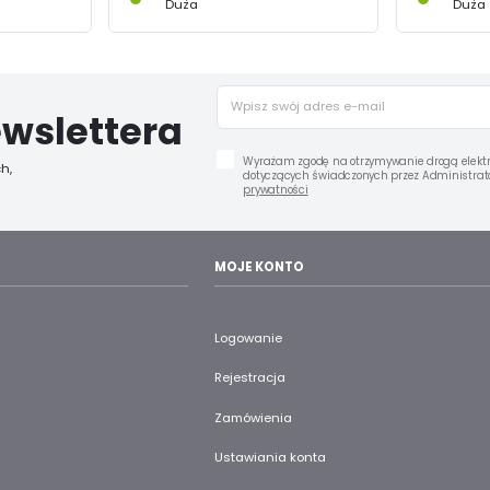
Duża
Duża
wslettera
Wyrażam zgodę na otrzymywanie drogą elektr
h,
dotyczących świadczonych przez Administrato
prywatności
MOJE KONTO
Logowanie
Rejestracja
Zamówienia
Ustawiania konta