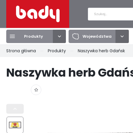
Produkty
Województwa
Zalo
Strona główna
Produkty
Naszywka herb Gdańsk
Produkty
Województwa
Naszywka herb Gdań
BRELOKI
DOLNOŚLĄSKIE
MAGNESY
KUJAWSKO-POMORSKIE
PRZYPI
LUBELSK
PODKARPACKIE
PODLASKIE
POMORS
KULE ŚNIEGOWE
TORBY
KOSZUL
ZACHODNIOPOMORSKIE
ŁÓDZKIE
SMYCZE
TEKSTYLIA
TALERZ