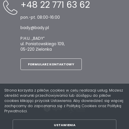
+48 22 771 63 62
pon.-pt. 08:00-16:00
bady@bady.pl
P.H.U. „BADY”
ul. Poniatowskiego 109,
05-220 Zielonka
FORMULARZ KONTAKTOWY
Strona korzysta z plików cookies w celu realizacji usług. Możesz
SZYBKA DOSTAWA
określić warunki przechowywania lub dostępu do plików
cookies klikając przycisk Ustawienia. Aby dowiedzieć się więcej
zachęcamy do zapoznania się z Polityką Cookies oraz Polityką
Prywatności.
USTAWIENIA