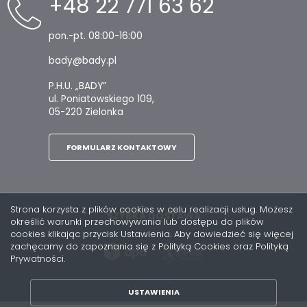
+48 22 771 63 62
pon.-pt. 08:00-16:00
bady@bady.pl
P.H.U. „BADY”
ul. Poniatowskiego 109,
05-220 Zielonka
FORMULARZ KONTAKTOWY
Strona korzysta z plików cookies w celu realizacji usług. Możesz
SZYBKA DOSTAWA
określić warunki przechowywania lub dostępu do plików
cookies klikając przycisk Ustawienia. Aby dowiedzieć się więcej
zachęcamy do zapoznania się z Polityką Cookies oraz Polityką
Prywatności.
USTAWIENIA