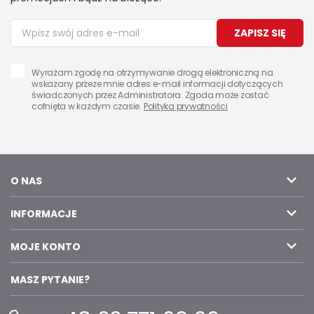
ZAPISZ SIĘ
Wyrażam zgodę na otrzymywanie drogą elektroniczną na
wskazany przeze mnie adres e-mail informacji dotyczących
świadczonych przez Administratora. Zgoda może zostać
cofnięta w każdym czasie.
Polityka prywatności
O NAS
INFORMACJE
MOJE KONTO
MASZ PYTANIE?