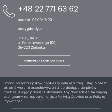
+48 22 771 63 62
pon.-pt. 08:00-16:00
bady@bady.pl
P.H.U. „BADY”
ul. Poniatowskiego 109,
05-220 Zielonka
FORMULARZ KONTAKTOWY
Strona korzysta z plików cookies w celu realizacji usług. Możesz
SZYBKA DOSTAWA
określić warunki przechowywania lub dostępu do plików
cookies klikając przycisk Ustawienia. Aby dowiedzieć się więcej
zachęcamy do zapoznania się z Polityką Cookies oraz Polityką
Prywatności.