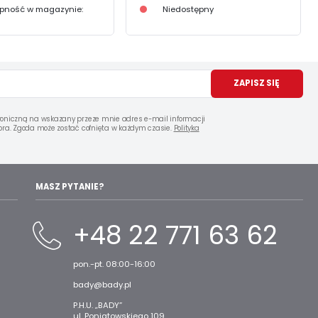
pność w magazynie:
Niedostępny
ZAPISZ SIĘ
oniczną na wskazany przeze mnie adres e-mail informacji
ra. Zgoda może zostać cofnięta w każdym czasie.
Polityka
MASZ PYTANIE?
+48 22 771 63 62
pon.-pt. 08:00-16:00
bady@bady.pl
P.H.U. „BADY”
ul. Poniatowskiego 109,