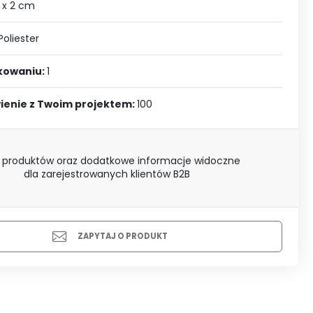
J SIĘ
 x 2 cm
Poliester
akowaniu:
1
ienie z Twoim projektem:
100
 produktów oraz dodatkowe informacje widoczne
dla zarejestrowanych klientów B2B
ZAPYTAJ O PRODUKT