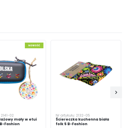
NOWOŚĆ
:
2141-02
Nr artykułu:
2132-05
lażowy mały w etui
Ściereczka kuchenna biała
y B-Fashion
folk 5 B-Fashion