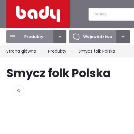
Produkty
Województwa
Zalo
Strona główna
Produkty
Smycz folk Polska
Produkty
Województwa
Smycz folk Polska
BRELOKI
DOLNOŚLĄSKIE
MAGNESY
KUJAWSKO-POMORSKIE
PRZYPI
LUBELSK
PODKARPACKIE
PODLASKIE
POMORS
KULE ŚNIEGOWE
TORBY
KOSZUL
ZACHODNIOPOMORSKIE
ŁÓDZKIE
SMYCZE
TEKSTYLIA
TALERZ