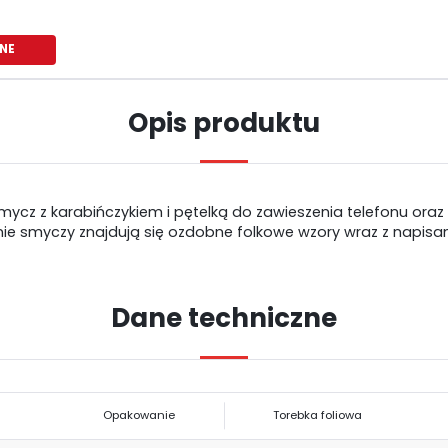
NE
Opis produktu
ycz z karabińczykiem i pętelką do zawieszenia telefonu oraz
ie smyczy znajdują się ozdobne folkowe wzory wraz z napisami 
Dane techniczne
USTAWIENIA
Szanujemy Twoją prywatność. Możesz zmienić ustawienia cookies lub
USTAWIENIA REGIONALNE
Opakowanie
Torebka foliowa
zaakceptować je wszystkie. W dowolnym momencie możesz dokonać zmiany
swoich ustawień.