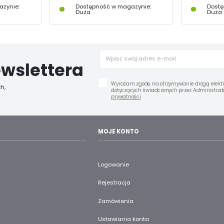
zynie:
Dostępność w magazynie:
Dostę
Duża
Duża
wslettera
Wyrażam zgodę na otrzymywanie drogą elektr
h,
dotyczących świadczonych przez Administrato
prywatności
MOJE KONTO
Logowanie
Rejestracja
Zamówienia
Ustawiania konta