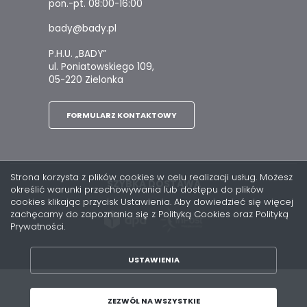
pon.-pt. 08:00-16:00
bady@bady.pl
P.H.U. „BADY”
ul. Poniatowskiego 109,
05-220 Zielonka
FORMULARZ KONTAKTOWY
Strona korzysta z plików cookies w celu realizacji usług. Możesz
SZYBKA DOSTAWA
określić warunki przechowywania lub dostępu do plików
cookies klikając przycisk Ustawienia. Aby dowiedzieć się więcej
zachęcamy do zapoznania się z Polityką Cookies oraz Polityką
Prywatności.
USTAWIENIA
ZAPISZ WYBRANE
Copyright by bady.pl
ZEZWÓL NA WSZYSTKIE