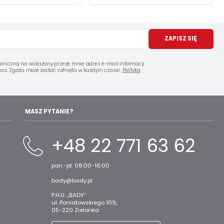
ZAPISZ SIĘ
oniczną na wskazany przeze mnie adres e-mail informacji
ra. Zgoda może zostać cofnięta w każdym czasie.
Polityka
MASZ PYTANIE?
+48 22 771 63 62
pon.-pt. 08:00-16:00
bady@bady.pl
P.H.U. „BADY”
ul. Poniatowskiego 109,
05-220 Zielonka