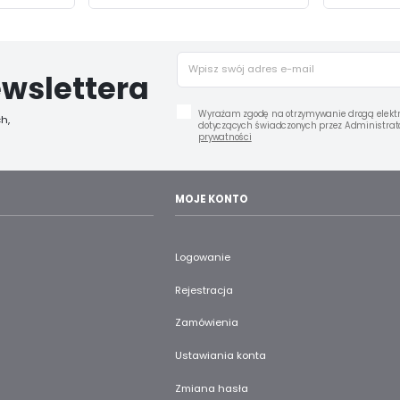
wslettera
Wyrażam zgodę na otrzymywanie drogą elektr
h,
dotyczących świadczonych przez Administrato
prywatności
MOJE KONTO
Logowanie
Rejestracja
Zamówienia
Ustawiania konta
Zmiana hasła