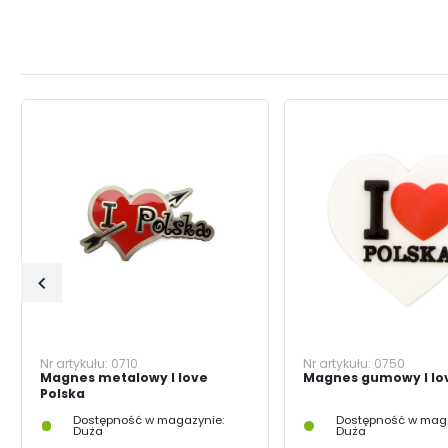
Nr artykułu:
0710
Nr artykułu:
0750
Magnes metalowy I love
Magnes gumowy I lov
Polska
Dostępność w magazynie:
Dostępność w maga
Duża
Duża