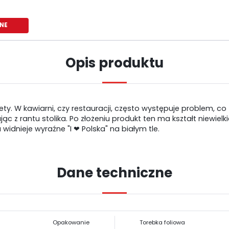
NE
Opis produktu
ety. W kawiarni, czy restauracji, często występuje problem, co
c z rantu stolika. Po złożeniu produkt ten ma kształt niewielk
widnieje wyraźne "I ❤ Polska" na białym tle.
USTAWIENIA
Dane techniczne
Szanujemy Twoją prywatność. Możesz zmienić ustawienia cookies lub
USTAWIENIA REGIONALNE
zaakceptować je wszystkie. W dowolnym momencie możesz dokonać zmiany
swoich ustawień.
Opakowanie
Torebka foliowa
Lokalizacja