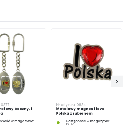
:
0377
Nr artykułu:
0834
rotowy boczny, I
Metalowy magnes I love
ka
Polska z rubienem
pność w magazynie:
Dostępność w magazynie:
Duża