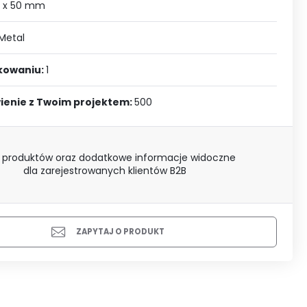
J SIĘ
 x 50 mm
Metal
akowaniu:
1
ienie z Twoim projektem:
500
 produktów oraz dodatkowe informacje widoczne
dla zarejestrowanych klientów B2B
ZAPYTAJ O PRODUKT