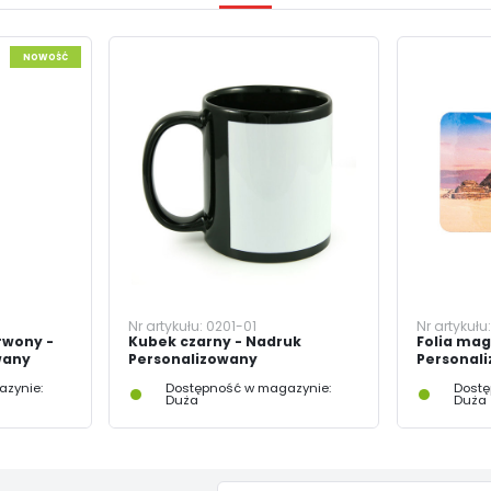
charakterze pośredników prezentujących nasze treści w postaci wiadomości, ofert,
komunikatów mediów społecznościowych.
NOWOŚĆ
Nr artykułu:
0201-01
Nr artykułu
rwony -
Kubek czarny - Nadruk
Folia ma
wany
Personalizowany
Personal
zynie:
Dostępność w magazynie:
Dostę
Duża
Duża