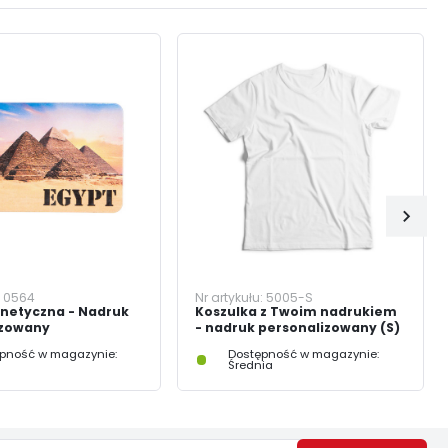
:
0564
Nr artykułu:
5005-S
gnetyczna - Nadruk
Koszulka z Twoim nadrukiem
izowany
- nadruk personalizowany (S)
pność w magazynie:
Dostępność w magazynie:
Średnia