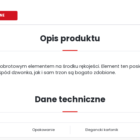
NE
Opis produktu
obrotowym elementem na środku rękojeści. Element ten posia
 Spód dzwonka, jak i sam trzon są bogato zdobione.
USTAWIENIA
Dane techniczne
Szanujemy Twoją prywatność. Możesz zmienić ustawienia cookies lub
USTAWIENIA REGIONALNE
zaakceptować je wszystkie. W dowolnym momencie możesz dokonać zmiany
swoich ustawień.
Lokalizacja
Opakowanie
Elegancki kartonik
Niezbędne
Polska