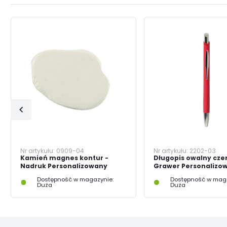
Nr artykułu:
0909-04
Nr artykułu:
2202-03
Kamień magnes kontur -
Długopis owalny cze
Nadruk Personalizowany
Grawer Personalizo
Dostępność w magazynie:
Dostępność w maga
Duża
Duża