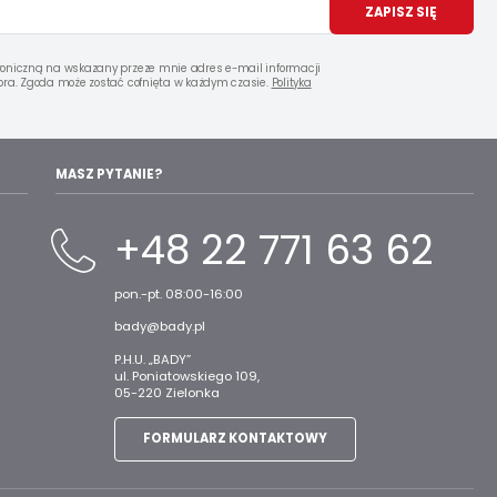
ZAPISZ SIĘ
oniczną na wskazany przeze mnie adres e-mail informacji
ra. Zgoda może zostać cofnięta w każdym czasie.
Polityka
MASZ PYTANIE?
+48 22 771 63 62
pon.-pt. 08:00-16:00
bady@bady.pl
P.H.U. „BADY”
ul. Poniatowskiego 109,
05-220 Zielonka
FORMULARZ KONTAKTOWY