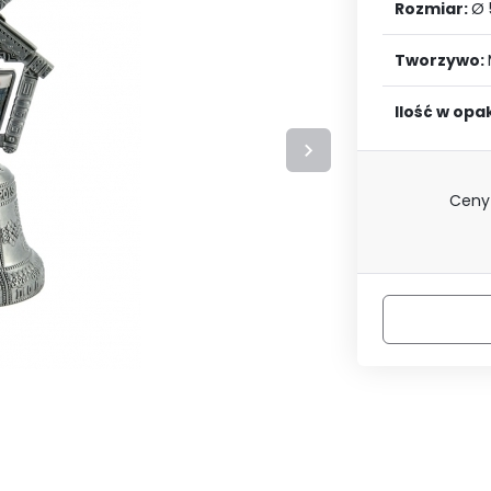
LOGUJ SIĘ
ZAREJESTRU
Rozmiar:
Ø 
Tworzywo:
Ilość w op
Ceny