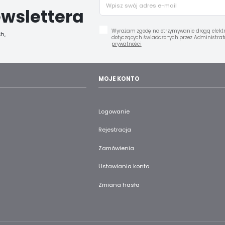
wslettera
Wyrażam zgodę na otrzymywanie drogą elektr
h,
dotyczących świadczonych przez Administrato
prywatności
MOJE KONTO
Logowanie
Rejestracja
Zamówienia
Ustawiania konta
Zmiana hasła