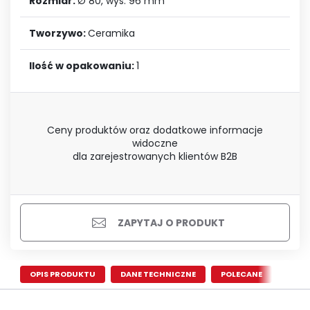
Rozmiar:
Ø 80, wys. 96 mm
Tworzywo:
Ceramika
Ilość w opakowaniu:
1
Ceny produktów oraz dodatkowe informacje
widoczne
dla zarejestrowanych klientów B2B
ZAPYTAJ O PRODUKT
OPIS PRODUKTU
DANE TECHNICZNE
POLECANE