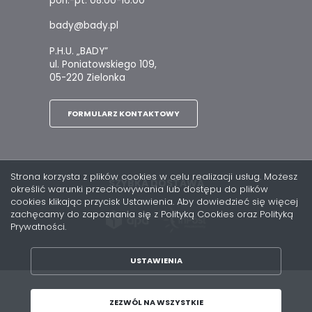
pon.-pt. 08:00-16:00
bady@bady.pl
P.H.U. „BADY”
ul. Poniatowskiego 109,
05-220 Zielonka
FORMULARZ KONTAKTOWY
Strona korzysta z plików cookies w celu realizacji usług. Możesz
SZYBKA DOSTAWA
określić warunki przechowywania lub dostępu do plików
cookies klikając przycisk Ustawienia. Aby dowiedzieć się więcej
zachęcamy do zapoznania się z Polityką Cookies oraz Polityką
Prywatności.
USTAWIENIA
ZAPISZ WYBRANE
Copyright by bady.pl
ZEZWÓL NA WSZYSTKIE