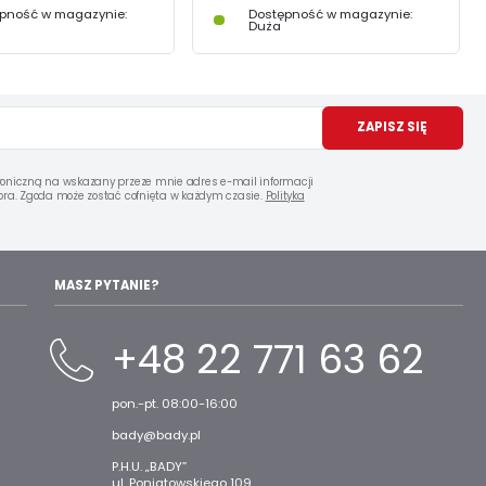
pność w magazynie:
Dostępność w magazynie:
Duża
ZAPISZ SIĘ
oniczną na wskazany przeze mnie adres e-mail informacji
ra. Zgoda może zostać cofnięta w każdym czasie.
Polityka
MASZ PYTANIE?
+48 22 771 63 62
pon.-pt. 08:00-16:00
bady@bady.pl
P.H.U. „BADY”
ul. Poniatowskiego 109,