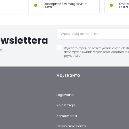
Dostępność w magazynie:
Dostę
Duża
Duża
wslettera
Wyrażam zgodę na otrzymywanie drogą elektr
h,
dotyczących świadczonych przez Administrato
prywatności
MOJE KONTO
Logowanie
Rejestracja
Zamówienia
Ustawiania konta