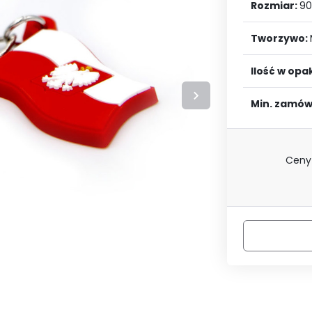
LOGUJ SIĘ
ZAREJESTRU
Rozmiar:
90
Tworzywo:
Ilość w op
Min. zamów
Ceny