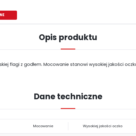
NE
Opis produktu
kiej flagi z godłem. Mocowanie stanowi wysokiej jakości oczk
Dane techniczne
USTAWIENIA
Szanujemy Twoją prywatność. Możesz zmienić ustawienia cookies lub
USTAWIENIA REGIONALNE
Mocowanie
Wysokiej jakości oczko
zaakceptować je wszystkie. W dowolnym momencie możesz dokonać zmiany
swoich ustawień.