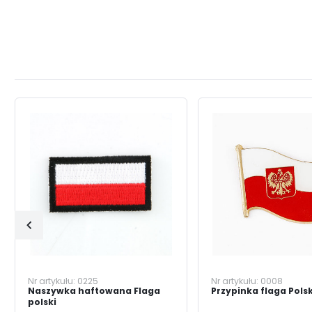
Nr artykułu:
0225
Nr artykułu:
0008
Naszywka haftowana Flaga
Przypinka flaga Pols
polski