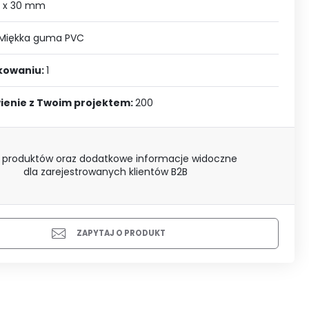
J SIĘ
 x 30 mm
Miękka guma PVC
akowaniu:
1
ienie z Twoim projektem:
200
 produktów oraz dodatkowe informacje widoczne
dla zarejestrowanych klientów B2B
ZAPYTAJ O PRODUKT