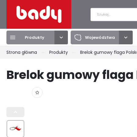
Produkty
Województwa
Zalo
Strona główna
Produkty
Brelok gumowy flaga Polsk
Produkty
Województwa
Brelok gumowy flaga 
BRELOKI
DOLNOŚLĄSKIE
MAGNESY
KUJAWSKO-POMORSKIE
PRZYPI
LUBELSK
PODKARPACKIE
PODLASKIE
POMORS
KULE ŚNIEGOWE
TORBY
KOSZUL
ZACHODNIOPOMORSKIE
ŁÓDZKIE
SMYCZE
TEKSTYLIA
TALERZ