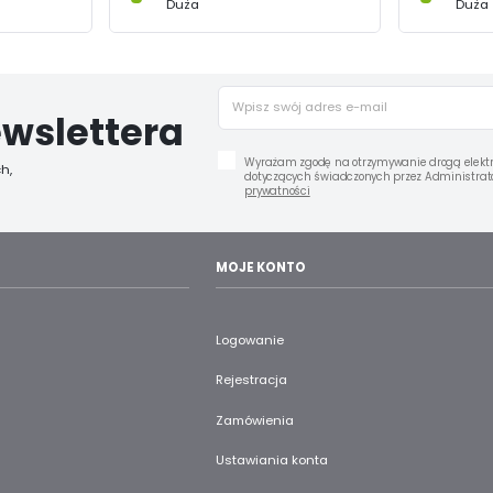
Duża
Duża
wslettera
Wyrażam zgodę na otrzymywanie drogą elektr
h,
dotyczących świadczonych przez Administrato
prywatności
MOJE KONTO
Logowanie
Rejestracja
Zamówienia
Ustawiania konta