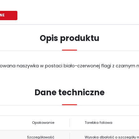
NE
Opis produktu
towana naszywka w postaci biało-czerwonej flagi z czarnym n
Dane techniczne
USTAWIENIA
Szanujemy Twoją prywatność. Możesz zmienić ustawienia cookies lub
Opakowanie
Torebka foliowa
USTAWIENIA REGIONALNE
zaakceptować je wszystkie. W dowolnym momencie możesz dokonać zmiany
swoich ustawień.
Szczegółowość
Wysoka dbałość o szczegóły 