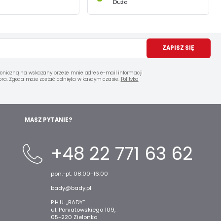
Duża
ZAPISZ SIĘ
oniczną na wskazany przeze mnie adres e-mail informacji
ra. Zgoda może zostać cofnięta w każdym czasie.
Polityka
MASZ PYTANIE?
+48 22 771 63 62
pon.-pt. 08:00-16:00
bady@bady.pl
P.H.U. „BADY”
ul. Poniatowskiego 109,
05-220 Zielonka