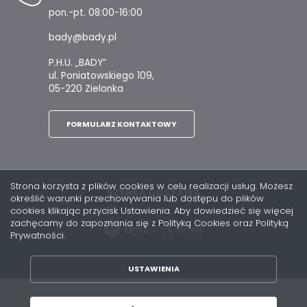
pon.-pt. 08:00-16:00
bady@bady.pl
P.H.U. „BADY”
ul. Poniatowskiego 109,
05-220 Zielonka
FORMULARZ KONTAKTOWY
Strona korzysta z plików cookies w celu realizacji usług. Możesz
SZYBKA DOSTAWA
określić warunki przechowywania lub dostępu do plików
cookies klikając przycisk Ustawienia. Aby dowiedzieć się więcej
zachęcamy do zapoznania się z Polityką Cookies oraz Polityką
Prywatności.
USTAWIENIA
ZAPISZ WYBRANE
Copyright by bady.pl