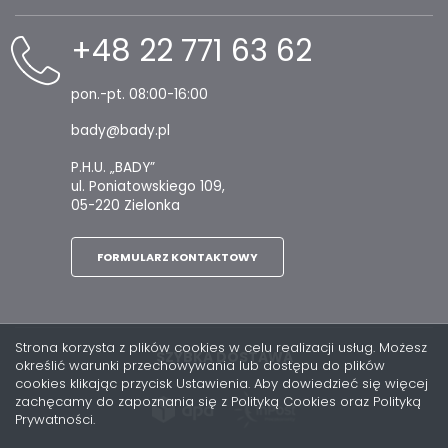
+48 22 771 63 62
pon.-pt. 08:00-16:00
bady@bady.pl
P.H.U. „BADY”
ul. Poniatowskiego 109,
05-220 Zielonka
FORMULARZ KONTAKTOWY
Strona korzysta z plików cookies w celu realizacji usług. Możesz
SZYBKA DOSTAWA
określić warunki przechowywania lub dostępu do plików
cookies klikając przycisk Ustawienia. Aby dowiedzieć się więcej
zachęcamy do zapoznania się z Polityką Cookies oraz Polityką
Prywatności.