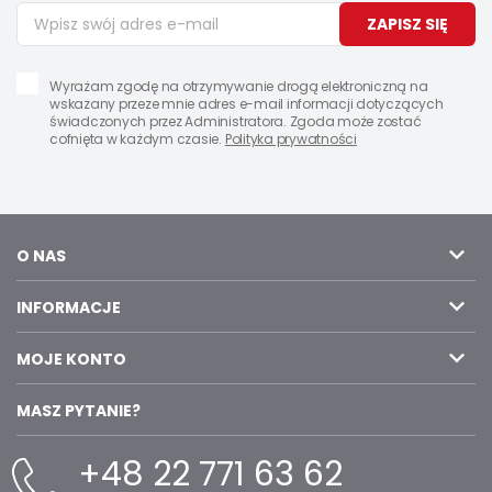
ZAPISZ SIĘ
Wyrażam zgodę na otrzymywanie drogą elektroniczną na
wskazany przeze mnie adres e-mail informacji dotyczących
świadczonych przez Administratora. Zgoda może zostać
cofnięta w każdym czasie.
Polityka prywatności
O NAS
INFORMACJE
MOJE KONTO
MASZ PYTANIE?
+48 22 771 63 62