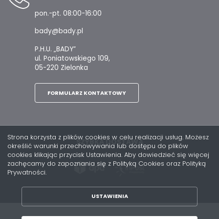
pon.-pt. 08:00-16:00
bady@bady.pl
P.H.U. „BADY”
ul. Poniatowskiego 109,
05-220 Zielonka
FORMULARZ KONTAKTOWY
Strona korzysta z plików cookies w celu realizacji usług. Możesz
SZYBKA DOSTAWA
określić warunki przechowywania lub dostępu do plików
cookies klikając przycisk Ustawienia. Aby dowiedzieć się więcej
zachęcamy do zapoznania się z Polityką Cookies oraz Polityką
Prywatności.
USTAWIENIA
ZAPISZ WYBRANE